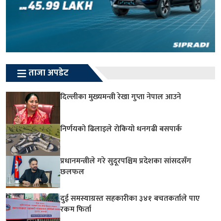
ताजा अपडेट
दिल्लीका मुख्यमन्त्री रेखा गुप्ता नेपाल आउने
निर्णयको ढिलाइले रोकियो धनगढी बसपार्क
प्रधानमन्त्रीले गरे सुदूरपश्चिम प्रदेशका सांसदसँग
छलफल
दुई समस्याग्रस्त सहकारीका ३४१ बचतकर्ताले पाए
रकम फिर्ता