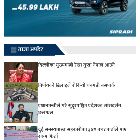
ताजा अपडेट
दिल्लीका मुख्यमन्त्री रेखा गुप्ता नेपाल आउने
निर्णयको ढिलाइले रोकियो धनगढी बसपार्क
प्रधानमन्त्रीले गरे सुदूरपश्चिम प्रदेशका सांसदसँग
छलफल
दुई समस्याग्रस्त सहकारीका ३४१ बचतकर्ताले पाए
रकम फिर्ता