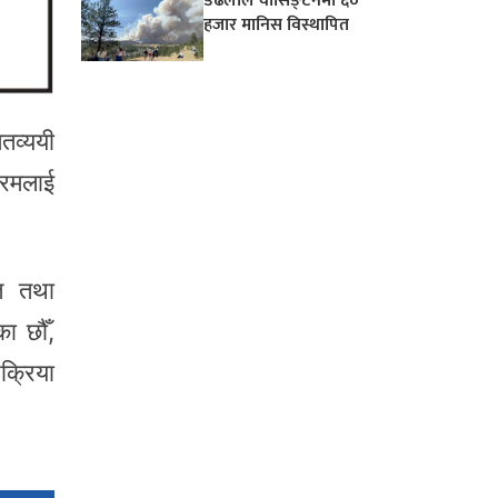
डढेलोले वासिङ्टनमा ६०
हजार मानिस विस्थापित
तव्ययी
्रमलाई
गत तथा
ा छौँ,
रक्रिया