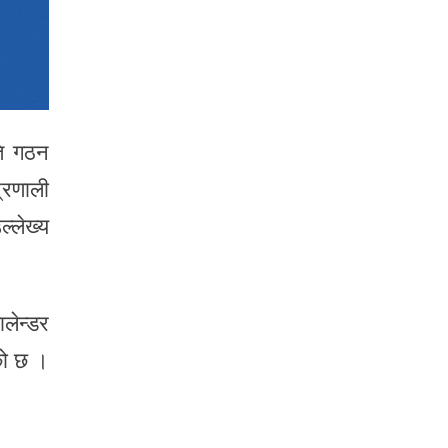
ति गठन
्रणाली
्लेख्य
लेन्डर
को छ ।