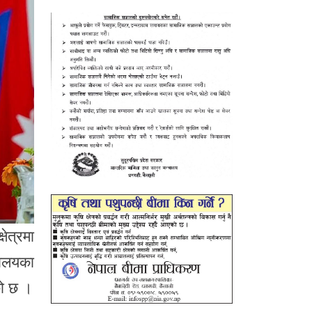
षेत्रमा
यालयका
को छ ।