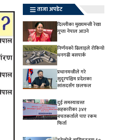
ताजा अपडेट
दिल्लीका मुख्यमन्त्री रेखा
गुप्ता नेपाल आउने
निर्णयको ढिलाइले रोकियो
धनगढी बसपार्क
प्रधानमन्त्रीले गरे
सुदूरपश्चिम प्रदेशका
सांसदसँग छलफल
दुई समस्याग्रस्त
सहकारीका ३४१
बचतकर्ताले पाए रकम
फिर्ता