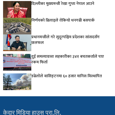
दिल्लीका मुख्यमन्त्री रेखा गुप्ता नेपाल आउने
निर्णयको ढिलाइले रोकियो धनगढी बसपार्क
प्रधानमन्त्रीले गरे सुदूरपश्चिम प्रदेशका सांसदसँग
छलफल
दुई समस्याग्रस्त सहकारीका ३४१ बचतकर्ताले पाए
रकम फिर्ता
डढेलोले वासिङ्टनमा ६० हजार मानिस विस्थापित
केदार मिडिया हाउस प्रा.लि.