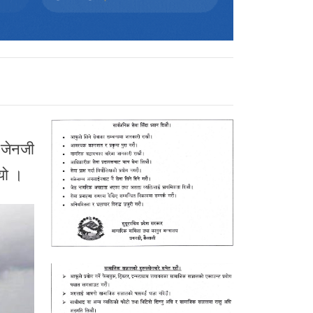
 जेनजी
यो ।