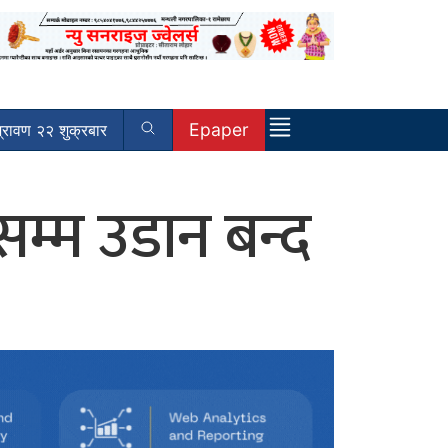
Epaper
रावण २२ शुक्रबार
म्म उडान बन्द