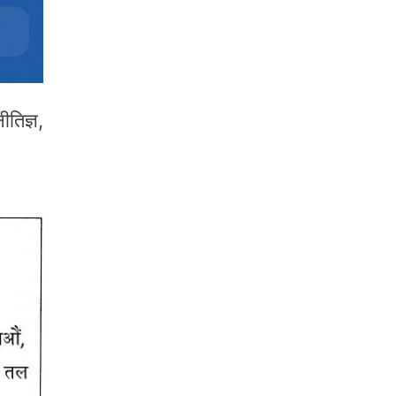
तिज्ञ,