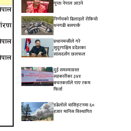
गुप्ता नेपाल आउने
निर्णयको ढिलाइले रोकियो
धनगढी बसपार्क
प्रधानमन्त्रीले गरे
सुदूरपश्चिम प्रदेशका
सांसदसँग छलफल
दुई समस्याग्रस्त
सहकारीका ३४१
बचतकर्ताले पाए रकम
फिर्ता
डढेलोले वासिङ्टनमा ६०
हजार मानिस विस्थापित