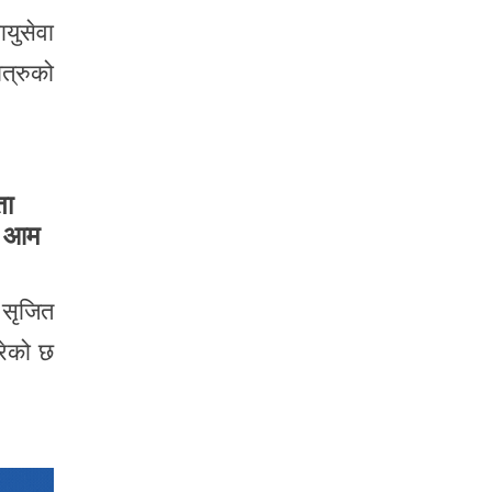
युसेवा
त्रुको
ता
ैव आम
 सृजित
गरेको छ