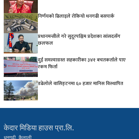
निर्णयको ढिलाइले रोकियो धनगढी बसपार्क
प्रधानमन्त्रीले गरे सुदूरपश्चिम प्रदेशका सांसदसँग
छलफल
दुई समस्याग्रस्त सहकारीका ३४१ बचतकर्ताले पाए
रकम फिर्ता
डढेलोले वासिङ्टनमा ६० हजार मानिस विस्थापित
केदार मिडिया हाउस प्रा.लि.
धनगढी, कैलाली