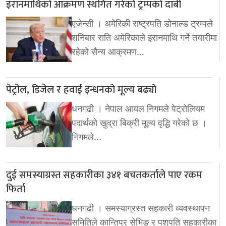
इरानमाथिको आक्रमण स्थगित गरेको ट्रम्पको दाबी
एजेन्सी । अमेरिकी राष्ट्रपति डोनाल्ड ट्रम्पले
शनिबार राति अमेरिकाले इरानमाथि गर्ने तयारीमा
रहेको सैन्य आक्रमण…
पेट्रोल, डिजेल र हवाई इन्धनको मूल्य बढ्यो
धनगढी । नेपाल आयल निगमले पेट्रोलियम
पदार्थको खुद्रा बिक्री मूल्य वृद्धि गरेको छ ।
निगमले…
दुई समस्याग्रस्त सहकारीका ३४१ बचतकर्ताले पाए रकम
फिर्ता
धनगढी । समस्याग्रस्त सहकारी व्यवस्थापन
समितिले कान्तिपुर सेभिङ र पशुपति सहकारीका