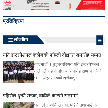
प्रतिक्रिया
लोकप्रिय
यति इन्टरनेशनल कलेजको पहिलो दीक्षान्त समारोह सम्पन्न
काठमाडौं । बुद्धनगरस्थित यति इन्टरनेशनल
कलेजले पहिलो दीक्षान्त समारोह सम्पन्न गरेको
छ । थाइल्याण्डको श्रीपातुम…
पहिरोले थुन्यो सडक, बाढीले काट्यो राजमार्ग
धनगढी । अविरल वर्षा, पहिरो तथा बाढीका