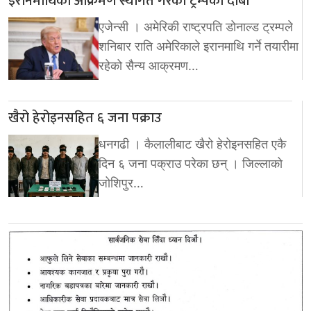
इरानमाथिको आक्रमण स्थगित गरेको ट्रम्पको दाबी
एजेन्सी । अमेरिकी राष्ट्रपति डोनाल्ड ट्रम्पले
शनिबार राति अमेरिकाले इरानमाथि गर्ने तयारीमा
रहेको सैन्य आक्रमण…
खैरो हेरोइनसहित ६ जना पक्राउ
धनगढी । कैलालीबाट खैरो हेरोइनसहित एकै
दिन ६ जना पक्राउ परेका छन् । जिल्लाको
जोशिपुर…