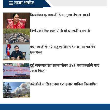
ताजा अपडेट
दिल्लीका मुख्यमन्त्री रेखा गुप्ता नेपाल आउने
निर्णयको ढिलाइले रोकियो धनगढी बसपार्क
प्रधानमन्त्रीले गरे सुदूरपश्चिम प्रदेशका सांसदसँग
छलफल
दुई समस्याग्रस्त सहकारीका ३४१ बचतकर्ताले पाए
रकम फिर्ता
डढेलोले वासिङ्टनमा ६० हजार मानिस विस्थापित