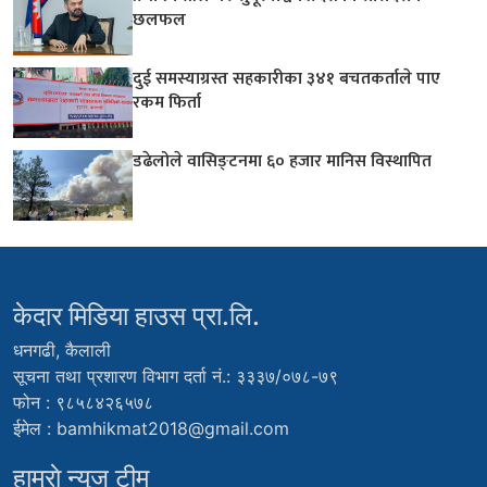
छलफल
दुई समस्याग्रस्त सहकारीका ३४१ बचतकर्ताले पाए
रकम फिर्ता
डढेलोले वासिङ्टनमा ६० हजार मानिस विस्थापित
केदार मिडिया हाउस प्रा.लि.
धनगढी, कैलाली
सूचना तथा प्रशारण विभाग दर्ता नं.: ३३३७/०७८-७९
फोन : ९८५८४२६५७८
ईमेल :
bamhikmat2018@gmail.com
हाम्राे न्युज टीम