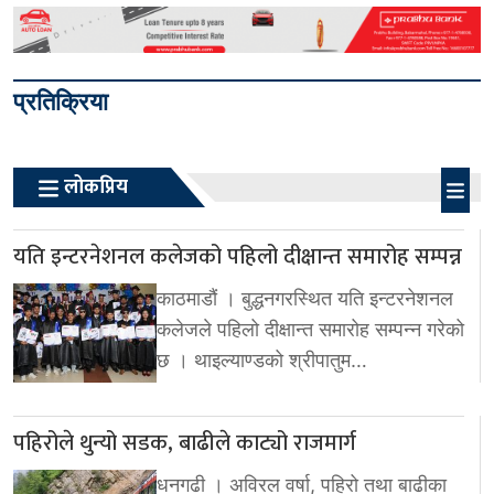
प्रतिक्रिया
लोकप्रिय
यति इन्टरनेशनल कलेजको पहिलो दीक्षान्त समारोह सम्पन्न
काठमाडौं । बुद्धनगरस्थित यति इन्टरनेशनल
कलेजले पहिलो दीक्षान्त समारोह सम्पन्न गरेको
छ । थाइल्याण्डको श्रीपातुम…
पहिरोले थुन्यो सडक, बाढीले काट्यो राजमार्ग
धनगढी । अविरल वर्षा, पहिरो तथा बाढीका