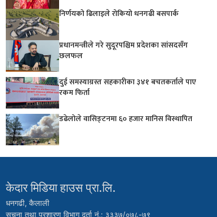
निर्णयको ढिलाइले रोकियो धनगढी बसपार्क
प्रधानमन्त्रीले गरे सुदूरपश्चिम प्रदेशका सांसदसँग
छलफल
दुई समस्याग्रस्त सहकारीका ३४१ बचतकर्ताले पाए
रकम फिर्ता
डढेलोले वासिङ्टनमा ६० हजार मानिस विस्थापित
केदार मिडिया हाउस प्रा.लि.
धनगढी, कैलाली
सूचना तथा प्रशारण विभाग दर्ता नं.: ३३३७/०७८-७९