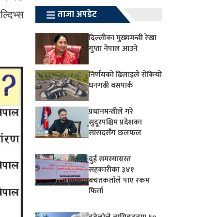
ताजा अपडेट
्दिभ्स
दिल्लीका मुख्यमन्त्री रेखा
गुप्ता नेपाल आउने
निर्णयको ढिलाइले रोकियो
धनगढी बसपार्क
प्रधानमन्त्रीले गरे
सुदूरपश्चिम प्रदेशका
सांसदसँग छलफल
दुई समस्याग्रस्त
सहकारीका ३४१
बचतकर्ताले पाए रकम
फिर्ता