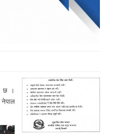
को छ ।
 नेपाल