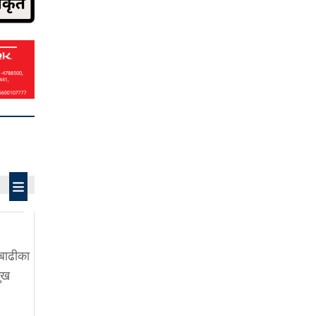
बाढीका
ुख