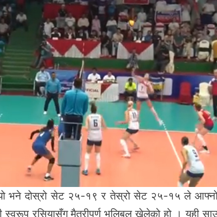
ो भने दोस्रो सेट २५-१९ र तेस्रो सेट २५-१५ ले आफ्नो 
 स्वरूप रसियासँग मैत्रीपूर्ण भलिबल खेलेको हो । यही स