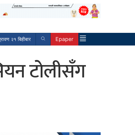
Epaper
रावण २१ बिहीबार
रसियन टोलीसँग