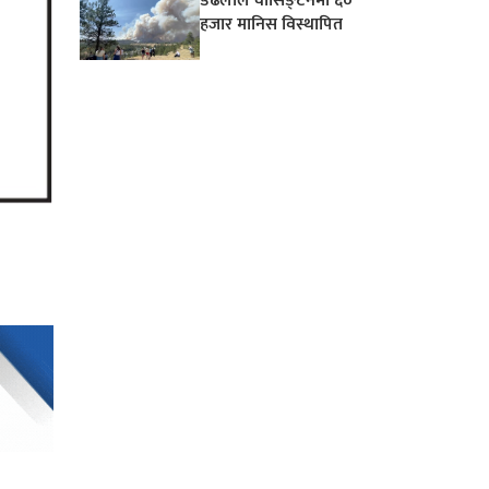
डढेलोले वासिङ्टनमा ६०
हजार मानिस विस्थापित