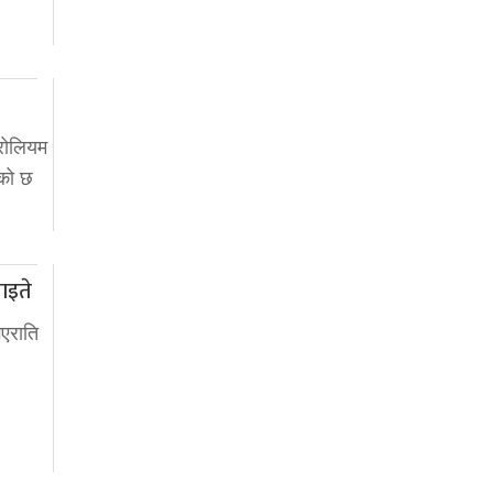
रोलियम
रेको छ
घाइते
एराति