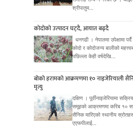
श्रीपातुम…
कोदोको उत्पादन घट्दै, आयात बढ्दै
धनगढी । नेपालमा उपेक्षामा पर्
कोदो र कोदोजन्य बालीको महत्त्वब
पछिल्ला केही वर्षदेखि…
बोको हरामको आक्रमणमा १० नाइजेरियाली सै
मृत्यु
दक्षिण । पूर्वीनाइजेरियामा सक्रि
समूहको आक्रमणमा करिब १० स
सैनिक मारिएको स्थानीय स्रोतहर
एएफपीलाई…