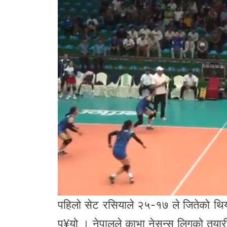
पहिलो सेट रसियाले २५-१७ ले जितेको थिय
प¥यो । नेपालले काभा नेसन्स लिगको तयारी