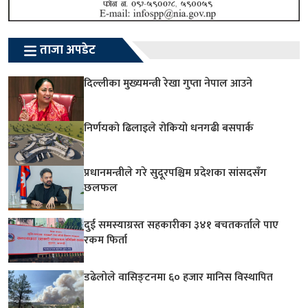
ताजा अपडेट
दिल्लीका मुख्यमन्त्री रेखा गुप्ता नेपाल आउने
निर्णयको ढिलाइले रोकियो धनगढी बसपार्क
प्रधानमन्त्रीले गरे सुदूरपश्चिम प्रदेशका सांसदसँग
छलफल
दुई समस्याग्रस्त सहकारीका ३४१ बचतकर्ताले पाए
रकम फिर्ता
डढेलोले वासिङ्टनमा ६० हजार मानिस विस्थापित