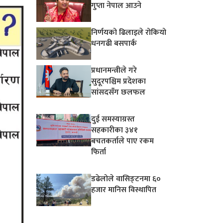
गुप्ता नेपाल आउने
निर्णयको ढिलाइले रोकियो
धनगढी बसपार्क
प्रधानमन्त्रीले गरे
सुदूरपश्चिम प्रदेशका
सांसदसँग छलफल
दुई समस्याग्रस्त
सहकारीका ३४१
बचतकर्ताले पाए रकम
फिर्ता
डढेलोले वासिङ्टनमा ६०
हजार मानिस विस्थापित