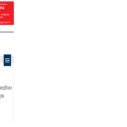
बाढीका
ुख