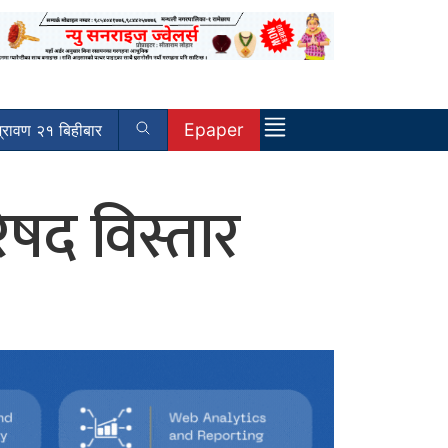
Epaper
रावण २१ बिहीबार
िषद विस्तार