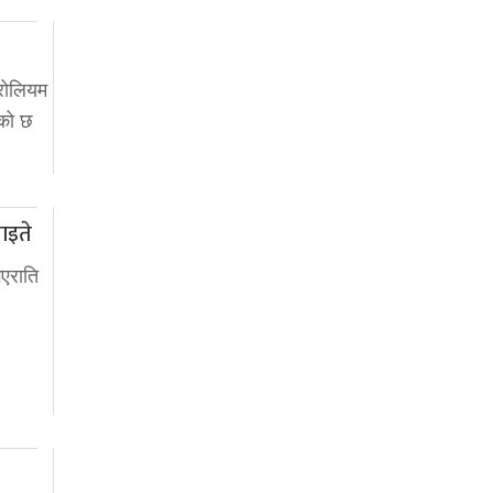
रोलियम
रेको छ
घाइते
एराति