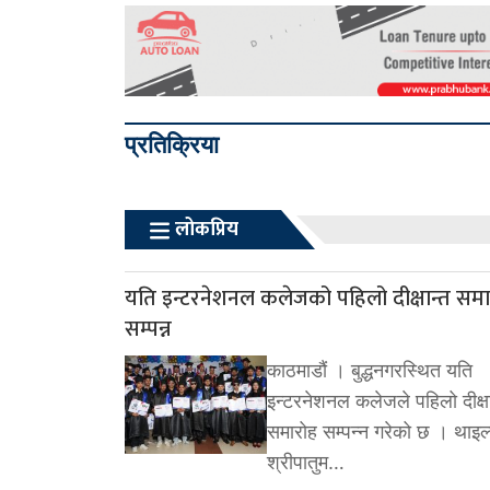
प्रतिक्रिया
लोकप्रिय
यति इन्टरनेशनल कलेजको पहिलो दीक्षान्त सम
सम्पन्न
काठमाडौं । बुद्धनगरस्थित यति
इन्टरनेशनल कलेजले पहिलो दीक्षा
समारोह सम्पन्न गरेको छ । थाइल
श्रीपातुम…