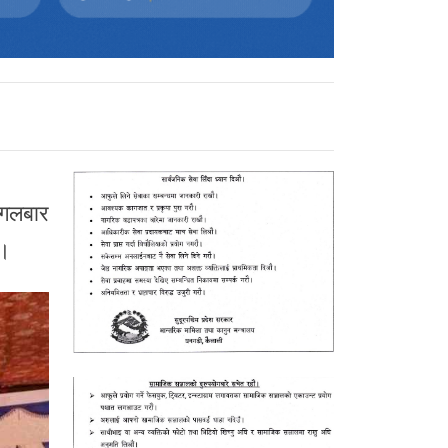
ंगलबार
 ।