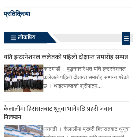
प्रतिक्रिया
लोकप्रिय
यति इन्टरनेशनल कलेजको पहिलो दीक्षान्त समारोह सम्पन्न
काठमाडौं । बुद्धनगरस्थित यति इन्टरनेशनल
कलेजले पहिलो दीक्षान्त समारोह सम्पन्न गरेको
छ । थाइल्याण्डको श्रीपातुम…
कैलालीमा हिरासतबाट थुनुवा भागेपछि प्रहरी जवान
निलम्बन
धनगढी । कैलालीमा प्रहरी हिरासतबाट थुनुवा