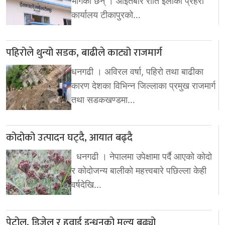
भागेका छन् । आइतबार राति इलाका प्रहरी
कार्यालय टीकापुरको…
पहिरोले थुन्यो सडक, बाढीले काट्यो राजमार्ग
धनगढी । अविरल वर्षा, पहिरो तथा बाढीका
कारण देशका विभिन्न जिल्लाका प्रमुख राजमार्ग
तथा सडकखण्डमा…
कोदोको उत्पादन घट्दै, आयात बढ्दै
धनगढी । नेपालमा उपेक्षामा पर्दै आएको कोदो
र कोदोजन्य बालीको महत्त्वबारे पछिल्ला केही
वर्षदेखि…
पेट्रोल, डिजेल र हवाई इन्धनको मूल्य बढ्यो