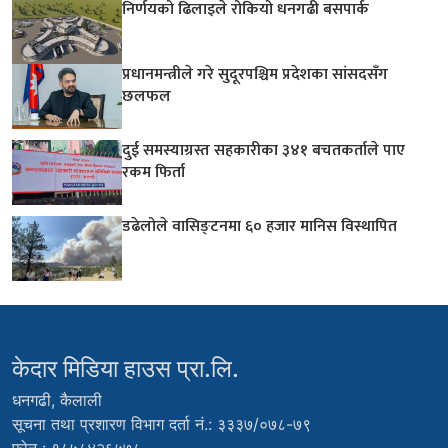
निर्णयको ढिलाइले रोकियो धनगढी बसपार्क
प्रधानमन्त्रीले गरे सुदूरपश्चिम प्रदेशका सांसदसँग
छलफल
दुई समस्याग्रस्त सहकारीका ३४१ बचतकर्ताले पाए
रकम फिर्ता
डढेलोले वासिङ्टनमा ६० हजार मानिस विस्थापित
केदार मिडिया हाउस प्रा.लि.
धनगढी, कैलाली
सूचना तथा प्रशारण विभाग दर्ता नं.: ३३३७/०७८-७९