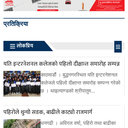
प्रतिक्रिया
लोकप्रिय
यति इन्टरनेशनल कलेजको पहिलो दीक्षान्त समारोह सम्पन्न
काठमाडौं । बुद्धनगरस्थित यति इन्टरनेशनल
कलेजले पहिलो दीक्षान्त समारोह सम्पन्न गरेको
छ । थाइल्याण्डको श्रीपातुम…
पहिरोले थुन्यो सडक, बाढीले काट्यो राजमार्ग
धनगढी । अविरल वर्षा, पहिरो तथा बाढीका