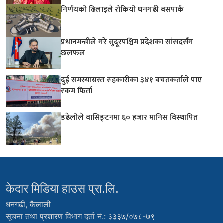
निर्णयको ढिलाइले रोकियो धनगढी बसपार्क
प्रधानमन्त्रीले गरे सुदूरपश्चिम प्रदेशका सांसदसँग
छलफल
दुई समस्याग्रस्त सहकारीका ३४१ बचतकर्ताले पाए
रकम फिर्ता
डढेलोले वासिङ्टनमा ६० हजार मानिस विस्थापित
केदार मिडिया हाउस प्रा.लि.
धनगढी, कैलाली
सूचना तथा प्रशारण विभाग दर्ता नं.: ३३३७/०७८-७९