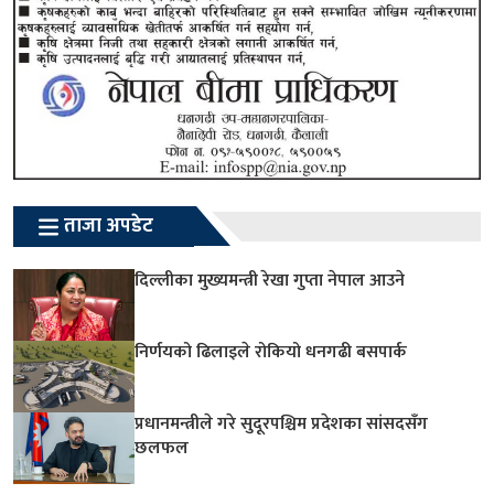
ताजा अपडेट
दिल्लीका मुख्यमन्त्री रेखा गुप्ता नेपाल आउने
निर्णयको ढिलाइले रोकियो धनगढी बसपार्क
प्रधानमन्त्रीले गरे सुदूरपश्चिम प्रदेशका सांसदसँग
छलफल