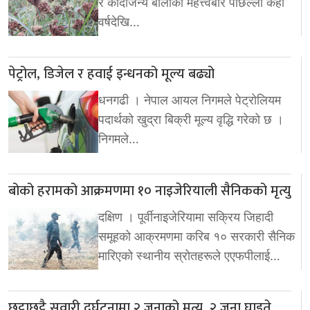
र कोदोजन्य बालीको महत्त्वबारे पछिल्ला केही
वर्षदेखि…
पेट्रोल, डिजेल र हवाई इन्धनको मूल्य बढ्यो
धनगढी । नेपाल आयल निगमले पेट्रोलियम
पदार्थको खुद्रा बिक्री मूल्य वृद्धि गरेको छ ।
निगमले…
बोको हरामको आक्रमणमा १० नाइजेरियाली सैनिकको मृत्यु
दक्षिण । पूर्वीनाइजेरियामा सक्रिय जिहादी
समूहको आक्रमणमा करिब १० सरकारी सैनिक
मारिएको स्थानीय स्रोतहरूले एएफपीलाई…
छुट्टाछुट्टै सवारी दुर्घटनामा २ जनाको मृत्यु, २ जना घाइते