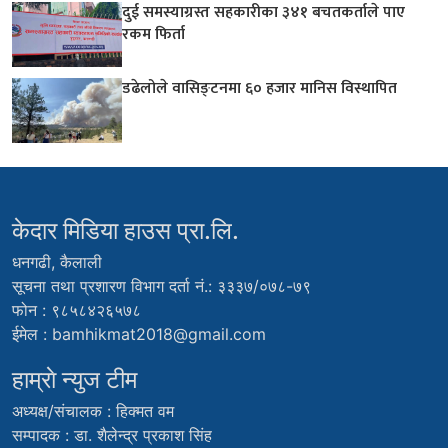
दुई समस्याग्रस्त सहकारीका ३४१ बचतकर्ताले पाए
रकम फिर्ता
डढेलोले वासिङ्टनमा ६० हजार मानिस विस्थापित
केदार मिडिया हाउस प्रा.लि.
धनगढी, कैलाली
सूचना तथा प्रशारण विभाग दर्ता नं.: ३३३७/०७८-७९
फोन : ९८५८४२६५७८
ईमेल :
bamhikmat2018@gmail.com
हाम्राे न्युज टीम
अध्यक्ष/संचालक : हिक्मत वम
सम्पादक : डा. शैलेन्द्र प्रकाश सिंह