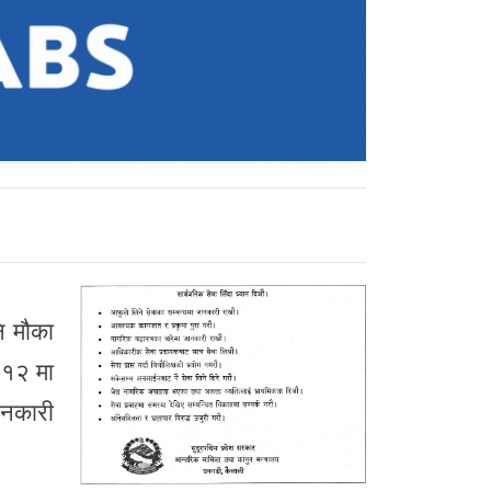
ि मौका
र १२ मा
ानकारी