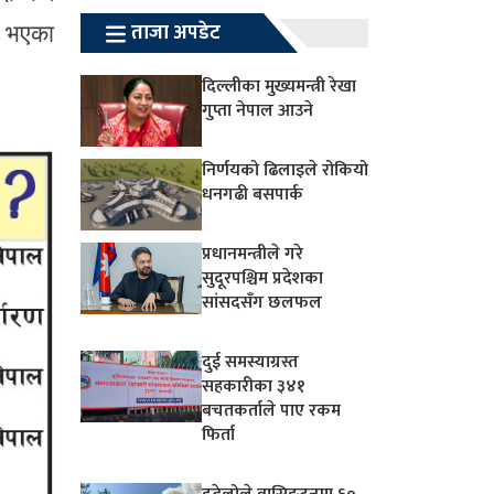
ताजा अपडेट
ल भएका
दिल्लीका मुख्यमन्त्री रेखा
गुप्ता नेपाल आउने
निर्णयको ढिलाइले रोकियो
धनगढी बसपार्क
प्रधानमन्त्रीले गरे
सुदूरपश्चिम प्रदेशका
सांसदसँग छलफल
दुई समस्याग्रस्त
सहकारीका ३४१
बचतकर्ताले पाए रकम
फिर्ता