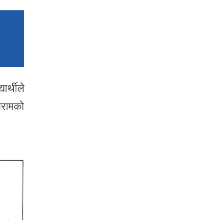
र्थीले
ारामको