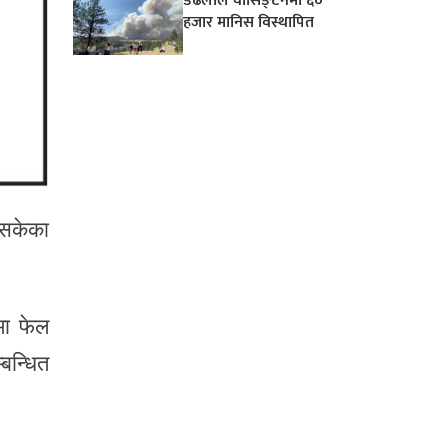
डढेलोले वासिङ्टनमा ६०
हजार मानिस विस्थापित
नसकेका
मा फेल
्बन्धित