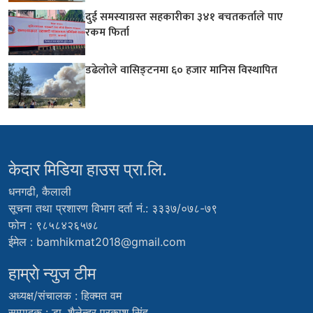
दुई समस्याग्रस्त सहकारीका ३४१ बचतकर्ताले पाए
रकम फिर्ता
डढेलोले वासिङ्टनमा ६० हजार मानिस विस्थापित
केदार मिडिया हाउस प्रा.लि.
धनगढी, कैलाली
सूचना तथा प्रशारण विभाग दर्ता नं.: ३३३७/०७८-७९
फोन : ९८५८४२६५७८
ईमेल :
bamhikmat2018@gmail.com
हाम्राे न्युज टीम
अध्यक्ष/संचालक : हिक्मत वम
सम्पादक : डा. शैलेन्द्र प्रकाश सिंह