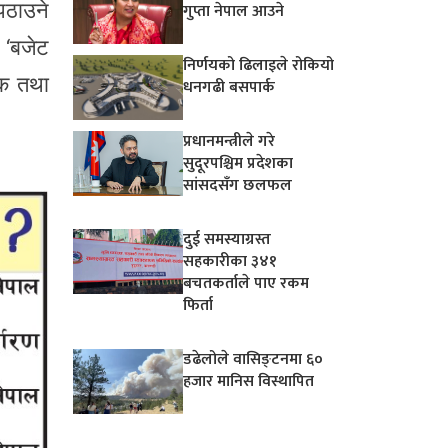
पठाउने
गुप्ता नेपाल आउने
 ‘बजेट
निर्णयको ढिलाइले रोकियो
ंक तथा
धनगढी बसपार्क
प्रधानमन्त्रीले गरे
सुदूरपश्चिम प्रदेशका
सांसदसँग छलफल
दुई समस्याग्रस्त
सहकारीका ३४१
बचतकर्ताले पाए रकम
फिर्ता
डढेलोले वासिङ्टनमा ६०
हजार मानिस विस्थापित