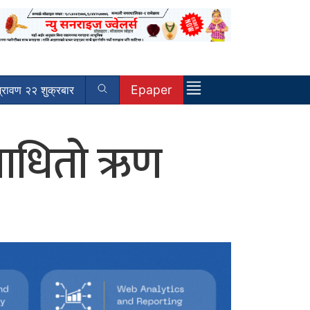
Epaper
रावण २२ शुक्रबार
िनाधितो ऋण