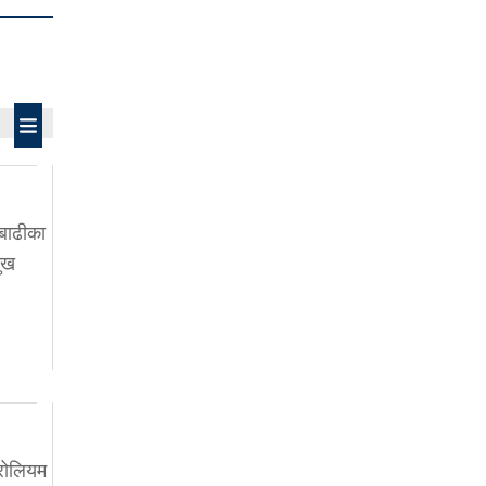
बाढीका
ुख
रोलियम