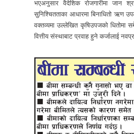
भएअनुसार वैदेशिक रोजगारीमा जान श्रम
सुनिश्चितताका आधारमा बिनाधितो ऋण उपलब्
वक्तव्यमा उल्लेखित कृषिउपजको धितोमा सम
वित्तीय संस्थाबाट प्रवाह हुने कर्जालाई नवप्