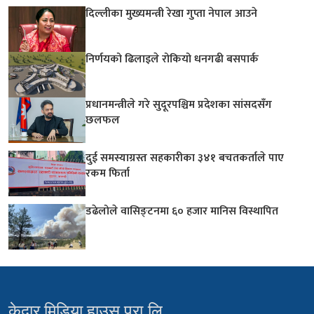
दिल्लीका मुख्यमन्त्री रेखा गुप्ता नेपाल आउने
निर्णयको ढिलाइले रोकियो धनगढी बसपार्क
प्रधानमन्त्रीले गरे सुदूरपश्चिम प्रदेशका सांसदसँग
छलफल
दुई समस्याग्रस्त सहकारीका ३४१ बचतकर्ताले पाए
रकम फिर्ता
डढेलोले वासिङ्टनमा ६० हजार मानिस विस्थापित
केदार मिडिया हाउस प्रा.लि.