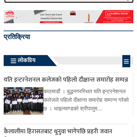
प्रतिक्रिया
लोकप्रिय
यति इन्टरनेशनल कलेजको पहिलो दीक्षान्त समारोह सम्पन्न
काठमाडौं । बुद्धनगरस्थित यति इन्टरनेशनल
कलेजले पहिलो दीक्षान्त समारोह सम्पन्न गरेको
छ । थाइल्याण्डको श्रीपातुम…
कैलालीमा हिरासतबाट थुनुवा भागेपछि प्रहरी जवान