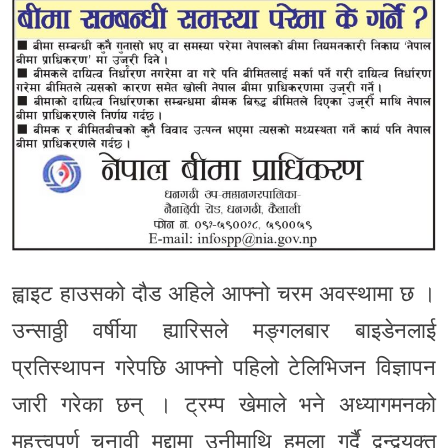
ह्वाइट हाउसको दौड अहिले आफ्नो चरम अवस्थामा छ ।
उन्साठ्ठी वर्षीया ह्यारिसले मङ्गलबार बाइडेनलाई
प्रतिस्थापन गरेपछि आफ्नो पहिलो टेलिभिजन विज्ञापन
जारी गरेका छन् । ट्रम्प खेमाले भने अध्यागमनको
महत्त्वपूर्ण चुनावी मुद्दामा उनीमाथि हमला गर्दै द्वन्द्वयुक्त