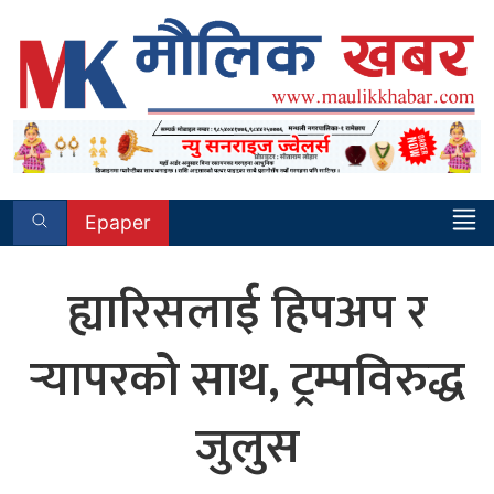
Skip
to
content
Epaper
ह्यारिसलाई हिपअप र
र्‍यापरको साथ, ट्रम्पविरुद्ध
जुलुस