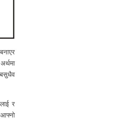
 बनाएर
 अर्थमा
बसुधैव
वलाई र
 आफ्नो