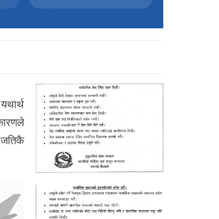
यथार्थ
कारणले
 जतिकै