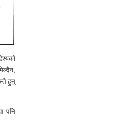
ेश्यको
िल्दैन,
तै हुनु
खा पनि