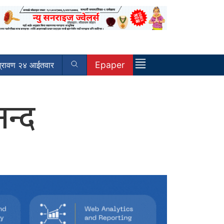
Epaper
्रावण २४ आईतवार
न्द