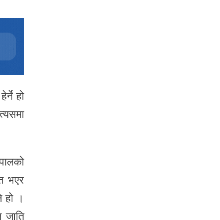
र्ने हो
त्यसमा
ेपालको
ित भएर
ने हो ।
ल जाति