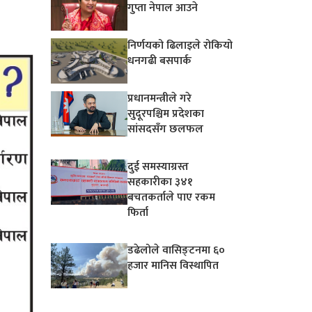
गुप्ता नेपाल आउने
निर्णयको ढिलाइले रोकियो
धनगढी बसपार्क
प्रधानमन्त्रीले गरे
सुदूरपश्चिम प्रदेशका
सांसदसँग छलफल
दुई समस्याग्रस्त
सहकारीका ३४१
बचतकर्ताले पाए रकम
फिर्ता
डढेलोले वासिङ्टनमा ६०
हजार मानिस विस्थापित