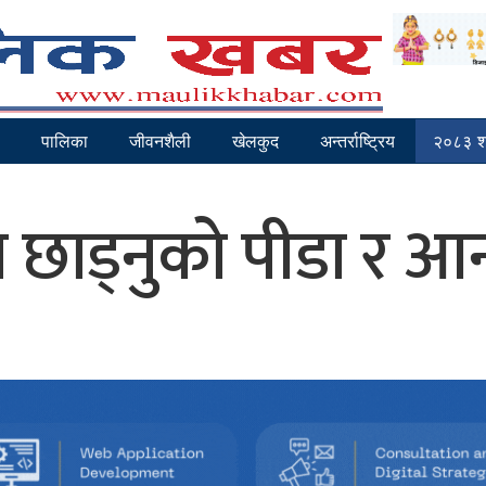
पालिका
जीवनशैली
खेलकुद
अन्तर्राष्ट्रिय
२०८३ श
श छाड्नुको पीडा र आन