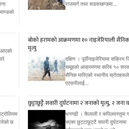
न्त
राजमार्ग तथा सडकखण्डमा…
्याण्डको
बोको हरामको आक्रमणमा १० नाइजेरियाली सैनि
मृत्यु
दै आएको
ारे
दक्षिण । पूर्वीनाइजेरियामा सक्रिय ज
समूहको आक्रमणमा करिब १० सरक
सैनिक मारिएको स्थानीय स्रोतहरूले
एएफपीलाई…
छुट्टाछुट्टै सवारी दुर्घटनामा २ जनाको मृत्यु, २ जना 
ट्रोलियम
धनगढी । कैलाली र कपिलवस्तुमा ग
ि गरेको छ
भएका छुट्टाछुट्टै सवारी दुर्घटनामा