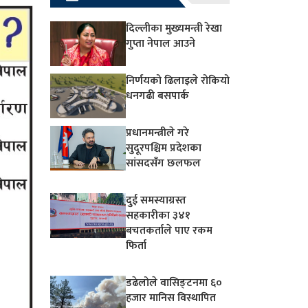
दिल्लीका मुख्यमन्त्री रेखा
गुप्ता नेपाल आउने
निर्णयको ढिलाइले रोकियो
धनगढी बसपार्क
प्रधानमन्त्रीले गरे
सुदूरपश्चिम प्रदेशका
सांसदसँग छलफल
दुई समस्याग्रस्त
सहकारीका ३४१
बचतकर्ताले पाए रकम
फिर्ता
डढेलोले वासिङ्टनमा ६०
हजार मानिस विस्थापित