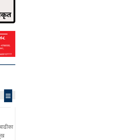
बाढीका
ुख