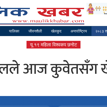
पालिका
जीवनशैली
खेलकुद
अन्तर्राष्ट्रिय
२०८३ श
यू १९ महिला विश्वकप छनोट
ालले आज कुवेतसँग खे