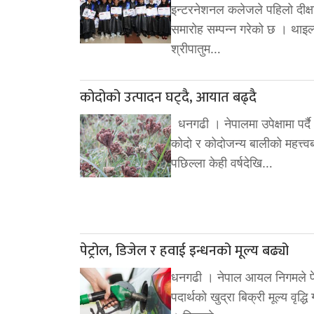
इन्टरनेशनल कलेजले पहिलो दीक्षा
समारोह सम्पन्न गरेको छ । थाइल
श्रीपातुम…
कोदोको उत्पादन घट्दै, आयात बढ्दै
धनगढी । नेपालमा उपेक्षामा पर्
कोदो र कोदोजन्य बालीको महत्त्वब
पछिल्ला केही वर्षदेखि…
पेट्रोल, डिजेल र हवाई इन्धनको मूल्य बढ्यो
धनगढी । नेपाल आयल निगमले पे
पदार्थको खुद्रा बिक्री मूल्य वृद्ध