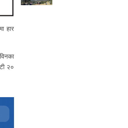
मा हार
ोविनका
 टी २०