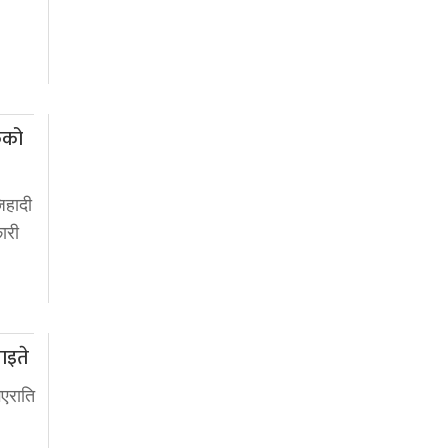
कको
िहादी
ारी
घाइते
एराति