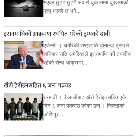
भएका छुट्टाछुट्टै सवारी दुर्घटनामा दुईजनाको
मृत्यु भएको छ भने…
इरानमाथिको आक्रमण स्थगित गरेको ट्रम्पको दाबी
एजेन्सी । अमेरिकी राष्ट्रपति डोनाल्ड ट्रम्पले
शनिबार राति अमेरिकाले इरानमाथि गर्ने तयारीमा
रहेको सैन्य आक्रमण…
खैरो हेरोइनसहित ६ जना पक्राउ
धनगढी । कैलालीबाट खैरो हेरोइनसहित एकै
दिन ६ जना पक्राउ परेका छन् । जिल्लाको
जोशिपुर…