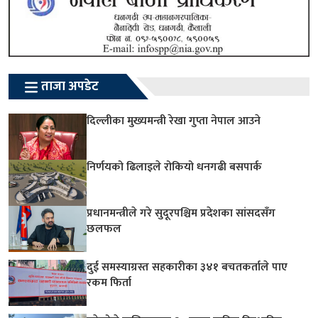
ताजा अपडेट
दिल्लीका मुख्यमन्त्री रेखा गुप्ता नेपाल आउने
निर्णयको ढिलाइले रोकियो धनगढी बसपार्क
प्रधानमन्त्रीले गरे सुदूरपश्चिम प्रदेशका सांसदसँग
छलफल
दुई समस्याग्रस्त सहकारीका ३४१ बचतकर्ताले पाए
रकम फिर्ता