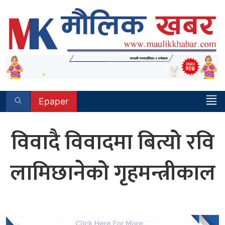
Skip
to
content
Epaper
विवादै विवादमा बित्यो रवि
लामिछानेको गृहमन्त्रीकाल