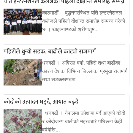
यति इन्टरनेशनल कलेजको पहिलो दीक्षान्त समारोह सम्पन्न
काठमाडौं । बुद्धनगरस्थित यति इन्टरनेशनल
कलेजले पहिलो दीक्षान्त समारोह सम्पन्न गरेको
छ । थाइल्याण्डको श्रीपातुम…
पहिरोले थुन्यो सडक, बाढीले काट्यो राजमार्ग
धनगढी । अविरल वर्षा, पहिरो तथा बाढीका
कारण देशका विभिन्न जिल्लाका प्रमुख राजमार्ग
तथा सडकखण्डमा…
कोदोको उत्पादन घट्दै, आयात बढ्दै
धनगढी । नेपालमा उपेक्षामा पर्दै आएको कोदो
र कोदोजन्य बालीको महत्त्वबारे पछिल्ला केही
वर्षदेखि…